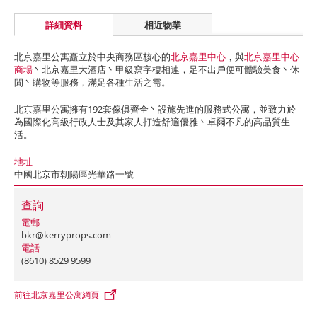
詳細資料
相近物業
北京嘉里公寓矗立於中央商務區核心的
北京嘉里中心
，與
北京嘉里中心
商場
丶北京嘉里大酒店丶甲級寫字樓相連，足不出戶便可體驗美食丶休
閒丶購物等服務，滿足各種生活之需。
北京嘉里公寓擁有192套傢俱齊全丶設施先進的服務式公寓，並致力於
為國際化高級行政人士及其家人打造舒適優雅丶卓爾不凡的高品質生
活。
地址
中國北京市朝陽區光華路一號
查詢
電郵
bkr@kerryprops.com
電話
(8610) 8529 9599
前往北京嘉里公寓網頁