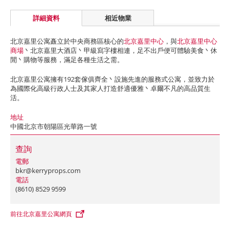
詳細資料
相近物業
北京嘉里公寓矗立於中央商務區核心的
北京嘉里中心
，與
北京嘉里中心
商場
丶北京嘉里大酒店丶甲級寫字樓相連，足不出戶便可體驗美食丶休
閒丶購物等服務，滿足各種生活之需。
北京嘉里公寓擁有192套傢俱齊全丶設施先進的服務式公寓，並致力於
為國際化高級行政人士及其家人打造舒適優雅丶卓爾不凡的高品質生
活。
地址
中國北京市朝陽區光華路一號
查詢
電郵
bkr@kerryprops.com
電話
(8610) 8529 9599
前往北京嘉里公寓網頁