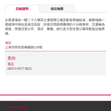
詳細資料
相近物業
企業廣場由一幢二十六層高之優質辦公樓及配套商舖組成，毗鄰地鐵一
號綫漢中路站及南北高架，距南京西路商圈僅約十分鐘車程，交通極為
便捷，周邊百貨公司、酒店、餐廳、銀行及大型生態公園等配套設施齊
備。
地址
上海市靜安區梅園路228號
查詢
電話
(8621) 6317 8822
首頁
聯絡
網站地圖
免責條款
個人資料 (私隱) 政策
版權與商標
COOKIES 通知
© 2026 嘉里建設有限公司 (於百慕達註冊成立之有限公司)