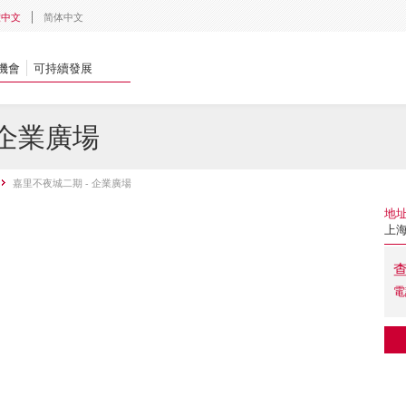
體中文
简体中文
機會
可持續發展
 企業廣場
嘉里不夜城二期 - 企業廣場
地
上海
電