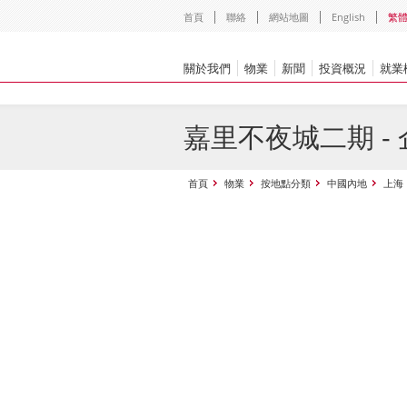
首頁
聯絡
網站地圖
English
繁
關於我們
物業
新聞
投資概況
就業
嘉里不夜城二期 -
首頁
物業
按地點分類
中國內地
上海