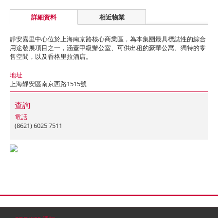
詳細資料
相近物業
靜安嘉里中心位於上海南京路核心商業區，為本集團最具標誌性的綜合
用途發展項目之一，涵蓋甲級辦公室、可供出租的豪華公寓、獨特的零
售空間，以及香格里拉酒店。
地址
上海靜安區南京西路1515號
查詢
電話
(8621) 6025 7511
首頁
聯絡
網站地圖
免責條款
個人資料 (私隱) 政策
版權與商標