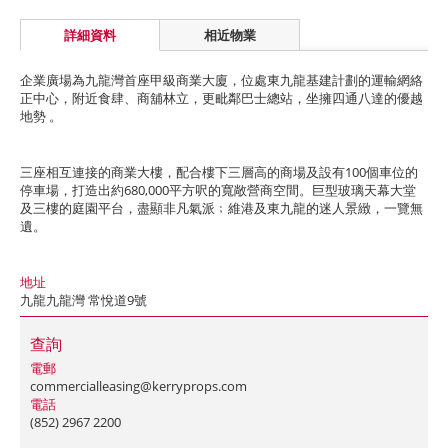
詳細資料
相近物業
企業廣場為九龍灣首座甲級商業大廈，位處東九龍基建計劃的運輸網絡
正中心，附近食肆、商舖林立，更毗鄰巴士總站，坐擁四通八達的優越
地勢 。
三座相互連接的商業大樓，配合樓下三層高的商場及設有100個車位的
停車場，打造出約680,000平方呎的寬敞營商空間。巨型玻璃天幕大堂
及三樓的庭園平台，盡顯非凡氣派﹔維港及東九龍的迷人景緻，一覽無
遺。
地址
九龍九龍灣 常悅道9號
查詢
電郵
commercialleasing@kerryprops.com
電話
(852) 2967 2200