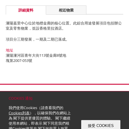
詳細資料
相近物業
瀋陽嘉里中心位於地標金廊的核心位置。此綜合用途發展項目包括辦公
室及零售物業，並設香格里拉酒店。
項目分三期發展，一期及二期已落成。
地址
瀋陽瀋河區青年大街113號金廊8號地
塊第2007-053號
首頁
聯絡
網站地圖
免責條款
個人資料 (私隱) 政策
版權與商標
COOKIES 通知
© 2026 嘉里建設有限公司 (於百慕達註冊成立之有限公司)
我們使用Cookies（請查看我們的
Cookies列表
），以確保我們在網站上
為 閣下提供更優質的體驗。 閣下繼續
使用本網站，即表示 閣下同意我們根
接受 COOKIES
據
Cookies政策
在 閣下的裝置上放置