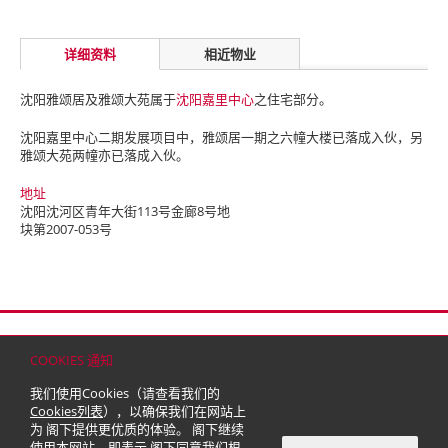
详细资料
相近物业
沈阳雅颂居及雅颂大苑属于
沈阳嘉里中心
之住宅部分。
沈阳嘉里中心二期发展项目中，雅颂居一期之六幢大楼已落成入伙，另
雅颂大苑两幢亦已落成入伙。
地址
沈阳沈河区青年大街113号金廊8号地
块第2007-053号
首页
联络
网站地图
免责条款
个人资料（私隐）政策
版权与商标
COOKIES 通知
© 2026 嘉里建设有限公司 (于百慕达注册成立之有限公司)
我们使用Cookies（请查看我们的
Cookies列表
），以确保我们在网站上
为 阁下提供更优质的体验。 阁下继续
使用本网站，即表示 阁下同意我们根