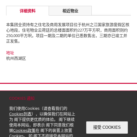
详细资料
相近物业
本集团全资持有之住宅及商用发展项目位于杭州之江国家旅游度假区核
心地段，住宅物业云荷廷的总楼面面积约227万平方呎，商用面积则约
250,000平方呎。项目一期及二期的单位已悉数售出，三期亦已竣工并
正发售。
地址
杭州西湖区
首页
联络
网站地图
免责条款
个人资料（私隐）政策
版权与商标
COOKIES 通知
© 2026 嘉里建设有限公司 (于百慕达注册成立之有限公司)
我们使用Cookies（请查看我们的
Cookies列表
），以确保我们在网站上
为 阁下提供更优质的体验。 阁下继续
使用本网站，即表示 阁下同意我们根
接受 COOKIES
据
Cookies政策
在 阁下的装置上放置
Cookies。 如 阁下不欲接受本网站的