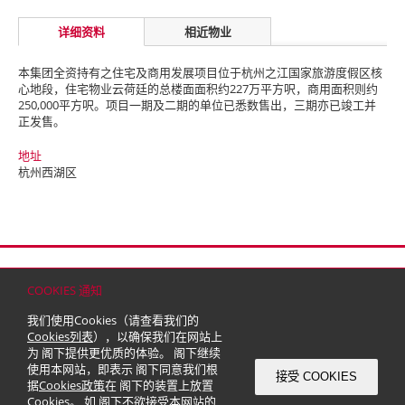
详细资料
相近物业
本集团全资持有之住宅及商用发展项目位于杭州之江国家旅游度假区核
心地段，住宅物业云荷廷的总楼面面积约227万平方呎，商用面积则约
250,000平方呎。项目一期及二期的单位已悉数售出，三期亦已竣工并
正发售。
地址
杭州西湖区
首页
联络
网站地图
免责条款
个人资料（私隐）政策
版权与商标
COOKIES 通知
© 2026 嘉里建设有限公司 (于百慕达注册成立之有限公司)
我们使用Cookies（请查看我们的
Cookies列表
），以确保我们在网站上
为 阁下提供更优质的体验。 阁下继续
使用本网站，即表示 阁下同意我们根
接受 COOKIES
据
Cookies政策
在 阁下的装置上放置
Cookies。 如 阁下不欲接受本网站的