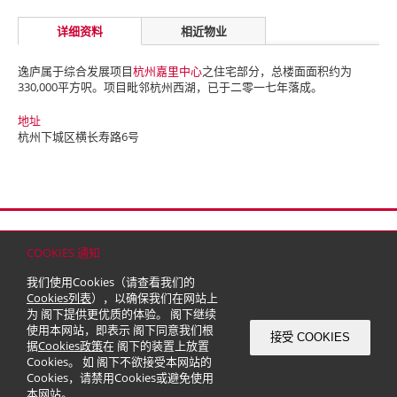
详细资料
相近物业
逸庐属于综合发展项目
杭州嘉里中心
之住宅部分，总楼面面积约为
330,000平方呎。项目毗邻杭州西湖，已于二零一七年落成。
地址
杭州下城区横长寿路6号
首页
联络
网站地图
免责条款
个人资料（私隐）政策
版权与商标
COOKIES 通知
© 2026 嘉里建设有限公司 (于百慕达注册成立之有限公司)
我们使用Cookies（请查看我们的
Cookies列表
），以确保我们在网站上
为 阁下提供更优质的体验。 阁下继续
使用本网站，即表示 阁下同意我们根
接受 COOKIES
据
Cookies政策
在 阁下的装置上放置
Cookies。 如 阁下不欲接受本网站的
Cookies，请禁用Cookies或避免使用
本网站。