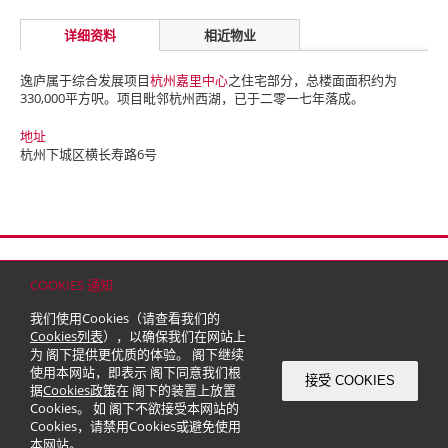
详细资料
相近物业
逸庐属于综合发展项目
杭州嘉里中心
之住宅部分，总楼面面积约为
330,000平方呎。项目毗邻杭州西湖，已于二零一七年落成。
地址
杭州下城区横长寿路6号
首页
联络
网站地图
免责条款
个人资料（私隐）政策
版权与商标
COOKIES 通知
© 2026 嘉里建设有限公司 (于百慕达注册成立之有限公司)
我们使用Cookies（请查看我们的
Cookies列表
），以确保我们在网站上
为 阁下提供更优质的体验。 阁下继续
使用本网站，即表示 阁下同意我们根
接受 COOKIES
据
Cookies政策
在 阁下的装置上放置
Cookies。 如 阁下不欲接受本网站的
Cookies，请禁用Cookies或避免使用
本网站。