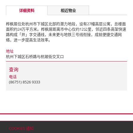
详细资料
相近物业
桦枫居位处杭州市下城区北部的潜力地段，设有27幢高层公寓，总楼面
面积约24万平方米。桦枫居距离市中心仅约12公里，邻近四条高架快速
路构成「井」字交通线，未来更与地铁三号线衔接，成就便捷交通网
络，进一步提高生活效率。
地址
杭州下城区石桥路与杭玻街交叉口
查询
电话
(86751) 8526 9333
首页
联络
网站地图
免责条款
个人资料（私隐）政策
版权与商标
COOKIES 通知
© 2026 嘉里建设有限公司 (于百慕达注册成立之有限公司)