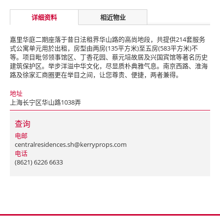
详细资料
相近物业
嘉里华庭二期座落于昔日法租界华山路的高尚地段，共提供214套服务
式公寓单元用於出租，房型由两房(135平方米)至五房(583平方米)不
等。项目毗邻领事馆区、丁香花园、蔡元培故居及兴国宾馆等著名历史
建筑保护区。举步洋溢中华文化，尽显质朴典雅气息。南京西路、淮海
路及徐家汇商圈更在举目之间，让您尊贵、便捷，两者兼得。
地址
上海长宁区华山路1038弄
查询
电邮
centralresidences.sh@kerryprops.com
电话
(8621) 6226 6633