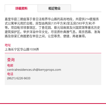
详细资料
相近物业
嘉里华庭二期座落于昔日法租界华山路的高尚地段，共提供214套服务
式公寓单元用於出租，房型由两房(135平方米)至五房(583平方米)不
等。项目毗邻领事馆区、丁香花园、蔡元培故居及兴国宾馆等著名历史
建筑保护区。举步洋溢中华文化，尽显质朴典雅气息。南京西路、淮海
路及徐家汇商圈更在举目之间，让您尊贵、便捷，两者兼得。
地址
上海长宁区华山路1038弄
查询
电邮
centralresidences.sh@kerryprops.com
电话
(8621) 6226 6633