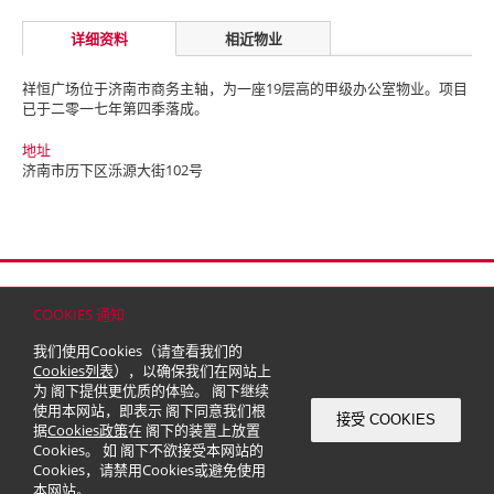
详细资料
相近物业
祥恒广场位于济南市商务主轴，为一座19层高的甲级办公室物业。项目
已于二零一七年第四季落成。
地址
济南市历下区泺源大街102号
首页
联络
网站地图
免责条款
个人资料（私隐）政策
版权与商标
COOKIES 通知
© 2026 嘉里建设有限公司 (于百慕达注册成立之有限公司)
我们使用Cookies（请查看我们的
Cookies列表
），以确保我们在网站上
为 阁下提供更优质的体验。 阁下继续
使用本网站，即表示 阁下同意我们根
接受 COOKIES
据
Cookies政策
在 阁下的装置上放置
Cookies。 如 阁下不欲接受本网站的
Cookies，请禁用Cookies或避免使用
本网站。