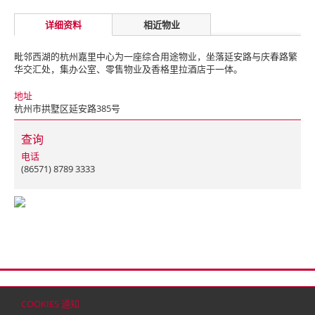
详细资料
相近物业
毗邻西湖的杭州嘉里中心为一座综合用途物业，坐落延安路与庆春路繁
华交汇处，集办公室、零售物业及香格里拉酒店于一体。
地址
杭州市拱墅区延安路385号
查询
电话
(86571) 8789 3333
首页
联络
网站地图
免责条款
个人资料（私隐）政策
版权与商标
COOKIES 通知
© 2026 嘉里建设有限公司 (于百慕达注册成立之有限公司)