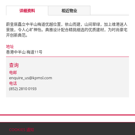
详细资料
相近物业
蔚皇居矗立中半山梅道优越位置，依山而建，山间翠绿，加上维港迷人
景致，令人心旷神怡。典雅设计配合精挑细选的优质建材，为时尚豪宅
开创新典范。
地址
香港中半山 梅道11号
查询
电邮
enquire_us@kpmsl.com
电话
(852) 2810 0193
首页
联络
网站地图
免责条款
个人资料（私隐）政策
版权与商标
COOKIES 通知
© 2026 嘉里建设有限公司 (于百慕达注册成立之有限公司)