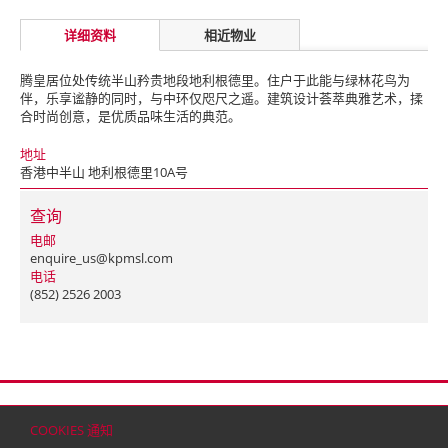
详细资料
相近物业
腾皇居位处传统半山矜贵地段地利根德里。住户于此能与绿林花鸟为
伴，乐享谧静的同时，与中环仅咫尺之遥。建筑设计荟萃典雅艺术，揉
合时尚创意，是优质品味生活的典范。
地址
香港中半山 地利根德里10A号
查询
电邮
enquire_us@kpmsl.com
电话
(852) 2526 2003
首页
联络
网站地图
免责条款
个人资料（私隐）政策
版权与商标
COOKIES 通知
© 2026 嘉里建设有限公司 (于百慕达注册成立之有限公司)