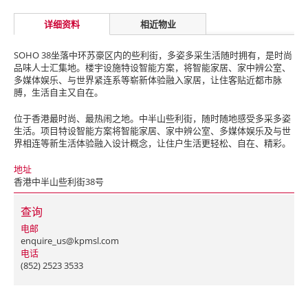
详细资料
相近物业
SOHO 38坐落中环苏豪区内的些利街，多姿多采生活随时拥有，是时尚
品味人士汇集地。楼宇设施特设智能方案，将智能家居、家中辨公室、
多媒体娱乐、与世界紧连系等崭新体验融入家居，让住客贴近都市脉
膊，生活自主又自在。
位于香港最时尚、最热闹之地。中半山些利街，随时随地感受多采多姿
生活。项目特设智能方案将智能家居、家中辨公室、多媒体娱乐及与世
界相连等新生活体验融入设计概念，让住户生活更轻松、自在、精彩。
地址
香港中半山些利街38号
查询
电邮
enquire_us@kpmsl.com
电话
(852) 2523 3533