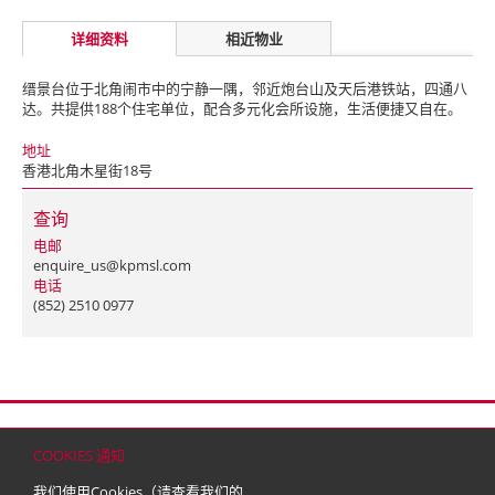
详细资料
相近物业
缙景台位于北角闹市中的宁静一隅，邻近炮台山及天后港铁站，四通八
达。共提供188个住宅单位，配合多元化会所设施，生活便捷又自在。
地址
香港北角木星街18号
查询
电邮
enquire_us@kpmsl.com
电话
(852) 2510 0977
首页
联络
网站地图
免责条款
个人资料（私隐）政策
版权与商标
COOKIES 通知
© 2026 嘉里建设有限公司 (于百慕达注册成立之有限公司)
我们使用Cookies（请查看我们的