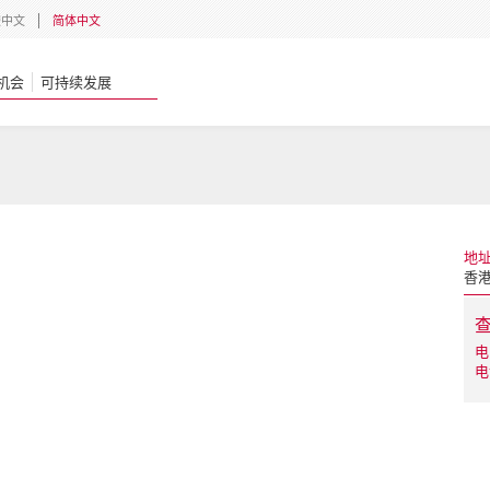
體中文
简体中文
机会
可持续发展
地
香
电
电