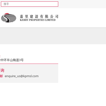
址
港中环半山梅道3号
查询
邮
enquire_us@kpmsl.com