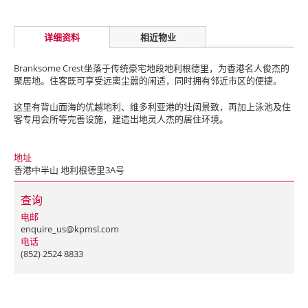
详细资料
相近物业
Branksome Crest坐落于传统豪宅地段地利根德里，为香港名人俊杰的
聚居地。住客既可享受远离尘嚣的闲适，同时拥有邻近市区的便捷。
这里有背山面海的优越地利、维多利亚港的壮阔景致，再加上泳池及住
客专用会所等完善设施，建造出地灵人杰的居住环境。
地址
香港中半山 地利根德里3A号
查询
电邮
enquire_us@kpmsl.com
电话
(852) 2524 8833