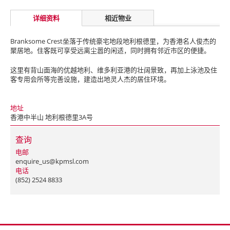
详细资料
相近物业
Branksome Crest坐落于传统豪宅地段地利根德里，为香港名人俊杰的
聚居地。住客既可享受远离尘嚣的闲适，同时拥有邻近市区的便捷。
这里有背山面海的优越地利、维多利亚港的壮阔景致，再加上泳池及住
客专用会所等完善设施，建造出地灵人杰的居住环境。
地址
香港中半山 地利根德里3A号
查询
电邮
enquire_us@kpmsl.com
电话
(852) 2524 8833