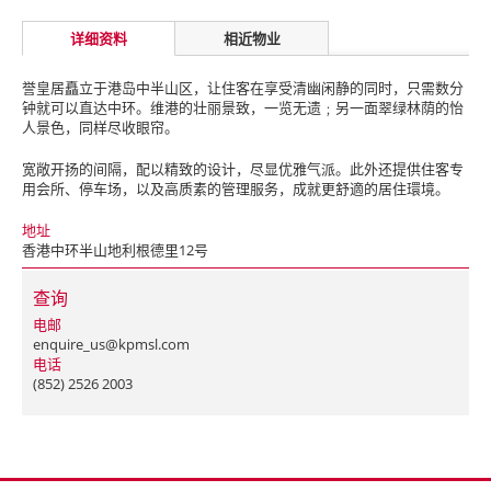
详细资料
相近物业
誉皇居矗立于港岛中半山区，让住客在享受清幽闲静的同时，只需数分
钟就可以直达中环。维港的壮丽景致，一览无遗﹔另一面翠绿林荫的怡
人景色，同样尽收眼帘。
宽敞开扬的间隔，配以精致的设计，尽显优雅气派。此外还提供住客专
用会所、停车场，以及高质素的管理服务，成就更舒適的居住環境。
地址
香港中环半山地利根德里12号
查询
电邮
enquire_us@kpmsl.com
电话
(852) 2526 2003