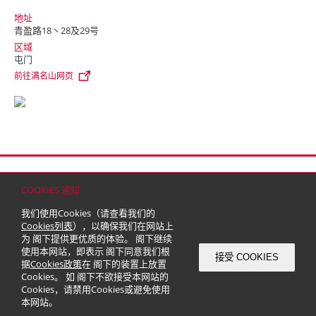
地址
青盈路18丶28及29号
区域
屯门
前往满名山网页
首页
联络
网站地图
免责条款
个人资料（私隐）政策
版权与商标
COOKIES 通知
© 2026 嘉里建设有限公司 (于百慕达注册成立之有限公司)
我们使用Cookies（请查看我们的
Cookies列表
），以确保我们在网站上
为 阁下提供更优质的体验。 阁下继续
使用本网站，即表示 阁下同意我们根
接受 COOKIES
据
Cookies政策
在 阁下的装置上放置
Cookies。 如 阁下不欲接受本网站的
Cookies，请禁用Cookies或避免使用
本网站。