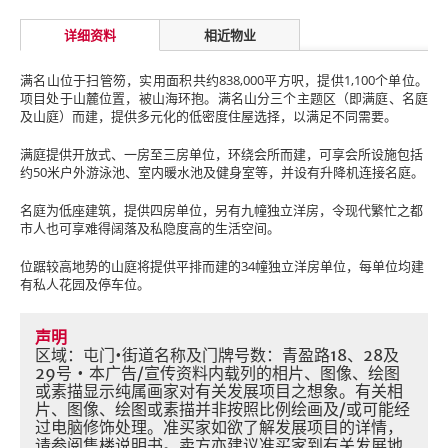
详细资料
相近物业
满名山位于扫管笏，实用面积共约838,000平方呎，提供1,100个单位。
项目处于山麓位置，被山海环抱。满名山分三个主题区（即满庭、名庭
及山庭）而建，提供多元化的低密度住屋选择，以满足不同需要。
满庭提供开放式、一房至三房单位，环绕会所而建，可享会所设施包括
约50米户外游泳池、室内暖水池及健身室等，并设有升降机连接名庭。
名庭为低座建筑，提供四房单位，另有九幢独立洋房，令现代繁忙之都
市人也可享难得阔落及私隐度高的生活空间。
位踞较高地势的山庭将提供平排而建的34幢独立洋房单位，每单位均建
有私人花园及停车位。
声明
区域：屯门•街道名称及门牌号数：青盈路18、28及
29号 • 本广告/宣传资料内载列的相片、图像、绘图
或素描显示纯属画家对有关发展项目之想象。有关相
片、图像、绘图或素描并非按照比例绘画及/或可能经
过电脑修饰处理。准买家如欲了解发展项目的详情，
请参阅售楼说明书。卖方亦建议准买家到有关发展地