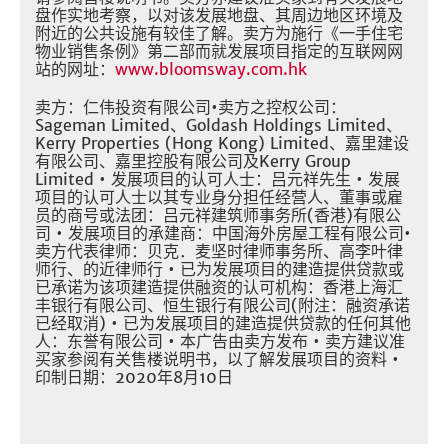
盘作实地考察，以对该发展地盘、其周边地区环境及
附近的公共设施有较佳了解。卖方为施行《一手住宅
物业销售条例》第二部而就发展项目指定的互联网网
站的网址：
www.bloomsway.com.hk
卖方：仁伟投资有限公司•卖方之控权公司：
Sageman Limited、Goldash Holdings Limited、
Kerry Properties (Hong Kong) Limited、嘉里建设
有限公司、嘉里控股有限公司及Kerry Group
Limited • 发展项目的认可人士：吕元祥先生 • 发展
项目的认可人士以其专业身分担任经营人、董事或雇
员的商号或法团：吕元祥建筑师事务所(香港)有限公
司 • 发展项目的承建商：中国海外房屋工程有限公司•
卖方代表律师：贝克．麦坚时律师事务所、高李叶律
师行、的近律师行 • 已为发展项目的建造提供贷款或
已承诺为该项建造提供融资的认可机构：香港上海汇
丰银行有限公司、恒生银行有限公司(附注：融资承诺
已经取消) • 已为发展项目的建造提供贷款的任何其他
人：东誉有限公司 • 本广告由卖方发布 • 卖方建议准
买家参阅有关售楼说明书，以了解发展项目的资料 •
印制日期：2020年8月10日