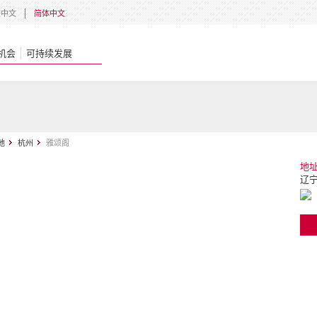
體中文
简体中文
机会
可持续发展
地
杭州
雅颂阁
地
辽宁