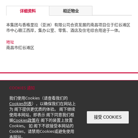
详细资料
相近物业
本集团与香格里拉（亚洲）有限公司合资发展的南昌项目位于红谷滩区
市中心赣江西岸，集办公室、零售、酒店及住宅综合用途于一体。
地址
南昌市红谷滩区
首页
联络
网站地图
免责条款
个人资料（私隐）政策
版权与商标
COOKIES 通知
© 2026 嘉里建设有限公司 (于百慕达注册成立之有限公司)
我们使用Cookies（请查看我们的
Cookies列表
），以确保我们在网站上
为 阁下提供更优质的体验。 阁下继续
使用本网站，即表示 阁下同意我们根
接受 COOKIES
据
Cookies政策
在 阁下的装置上放置
Cookies。 如 阁下不欲接受本网站的
Cookies，请禁用Cookies或避免使用
本网站。