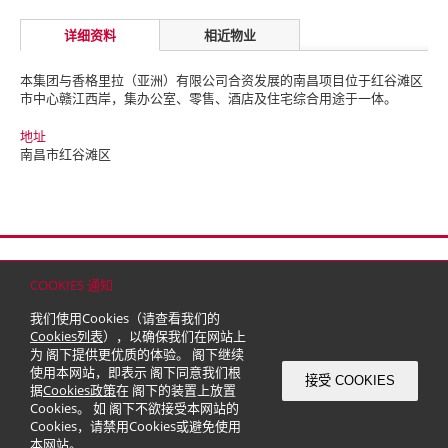
详细资料
相近物业
本集团与香格里拉（亚洲）有限公司合资发展的南昌项目位于红谷滩区
市中心赣江西岸，集办公室、零售、酒店及住宅综合用途于一体。
地址
南昌市红谷滩区
首页
联络
网站地图
免责条款
个人资料（私隐）政策
版权与商标
COOKIES 通知
© 2026 嘉里建设有限公司 (于百慕达注册成立之有限公司)
我们使用Cookies（请查看我们的
Cookies列表
），以确保我们在网站上
为 阁下提供更优质的体验。 阁下继续
使用本网站，即表示 阁下同意我们根
接受 COOKIES
据
Cookies政策
在 阁下的装置上放置
Cookies。 如 阁下不欲接受本网站的
Cookies，请禁用Cookies或避免使用
本网站。