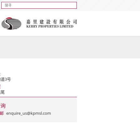
址
道3号
域
硖尾
查询
邮
enquire_us@kpmsl.com