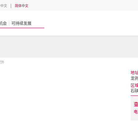
體中文
简体中文
机会
可持续发展
缇外
地
龙驹
区
石
电