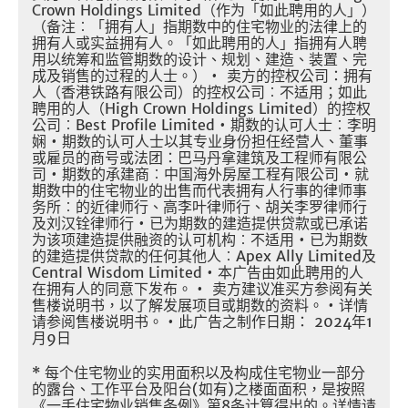
Crown Holdings Limited
（作为「如此聘用的人」）
（备注︰「拥有人」指期数中的住宅物业的法律上的
拥有人或实益拥有人。「如此聘用的人」指拥有人聘
用以统筹和监管期数的设计、规划、建造、装置、完
成及销售的过程的人士。）
•
卖方的控权公司：拥有
人（香港铁路有限公司）的控权公司︰不适用；如此
聘用的人（
High Crown Holdings Limited
）的控权
公司︰
Best Profile Limited •
期数的认可人士︰李明
娴
•
期数的认可人士以其专业身份担任经营人、董事
或雇员的商号或法团：巴马丹拿建筑及工程师有限公
司
•
期数的承建商︰中国海外房屋工程有限公司
•
就
期数中的住宅物业的出售而代表拥有人行事的律师事
务所︰的近律师行、高李叶律师行、胡关李罗律师行
及刘汉铨律师行
•
已为期数的建造提供贷款或已承诺
为该项建造提供融资的认可机构︰不适用
•
已为期数
的建造提供贷款的任何其他人︰
Apex Ally Limited
及
Central Wisdom Limited •
本广告由如此聘用的人
在拥有人的同意下发布。
•
卖方建议准买方参阅有关
售楼说明书，以了解发展项目或期数的资料。
•
详情
请参阅售楼说明书。
•
此广告之制作日期：
2024
年
1
月
9
日
*
每个住宅物业的实用面积以及构成住宅物业一部分
的露台、工作平台及阳台
(
如有
)
之楼面面积，是按照
《一手住宅物业销售条例》第
8
条计算得出的。详情请