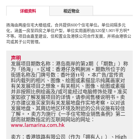
详细资料
相近物业
扬海由两座住宅大楼组成，合共提供600个住宅单位。单位间隔多元
化，涵盖一房至四房之单位户型，单位实用面积由320至1,901平方呎*
不等。项目由嘉里建设、信和置业及港铁公司合作发展，并将由港铁公
司或其子公司管理。
声明
发展项目期数名称：港岛南岸的第
2
期（「期数」）称
为「扬海」。区域：香港仔及鸭脷洲
•
期数所位于的
街道名称及门牌号数：香叶道
11
号
•
本广告
/
宣传资
料内载列的相片、图像、绘图或素描显示纯属画家对
有关发展项目之想象。有关相片、图像、绘图或素描
并非按照比例绘画及
/
或可能经过电脑修饰处理。准买
家如欲了解发展项目的详情，请参阅售楼说明书。卖
方亦建议准买家到有关发展地盘作实地考察，以对该
发展地盘、其周边地区环境及附近的公共设施有较佳
了解。
•
卖方为施行《一手住宅物业销售条例》第二
部而就期数指定的互联网网站的网址：
www.lamarina.com.hk
卖方：香港铁路有限公司（作为「拥有人」）、
High