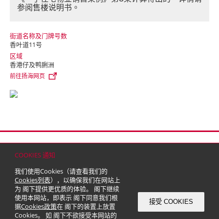
参阅售楼说明书。
街道名称及门牌号数
香叶道11号
区域
香港仔及鸭脷洲
前往扬海网页
首页
联络
网站地图
免责条款
个人资料（私隐）政策
版权与商标
COOKIES 通知
© 2026 嘉里建设有限公司 (于百慕达注册成立之有限公司)
我们使用Cookies（请查看我们的
Cookies列表
），以确保我们在网站上
为 阁下提供更优质的体验。 阁下继续
使用本网站，即表示 阁下同意我们根
接受 COOKIES
据
Cookies政策
在 阁下的装置上放置
Cookies。 如 阁下不欲接受本网站的