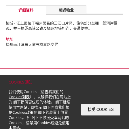
详细资料
相近物业
榕城 • 江上图位于福州著名的三江口片区，住宅部分坐拥一线河岸景
观，并与福厦高速公路及福州地铁相连，交通便捷。
地址
福州南江滨东大道与樟岚路交界
首页
联络
网站地图
免责条款
个人资料（私隐）政策
版权与商标
COOKIES 通知
© 2026 嘉里建设有限公司 (于百慕达注册成立之有限公司)
我们使用Cookies（请查看我们的
Cookies列表
），以确保我们在网站上
为 阁下提供更优质的体验。 阁下继续
使用本网站，即表示 阁下同意我们根
接受 COOKIES
据
Cookies政策
在 阁下的装置上放置
Cookies。 如 阁下不欲接受本网站的
Cookies，请禁用Cookies或避免使用
本网站。