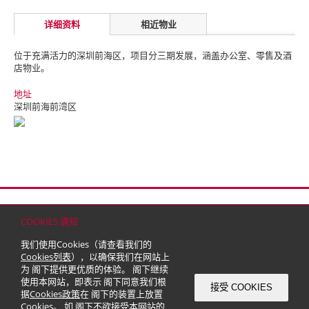
详细资料
相近物业
位于充满活力的深圳前海区，项目分三期发展，涵盖办公室、零售及酒
店物业。
地址
深圳前海前湾区
首页
联络
网站地图
免责条款
个人资料（私隐）政策
版权与商标
COOKIES 通知
© 2026 嘉里建设有限公司 (于百慕达注册成立之有限公司)
我们使用Cookies（请查看我们的
Cookies列表
），以确保我们在网站上
为 阁下提供更优质的体验。 阁下继续
使用本网站，即表示 阁下同意我们根
接受 COOKIES
据
Cookies政策
在 阁下的装置上放置
Cookies。 如 阁下不欲接受本网站的