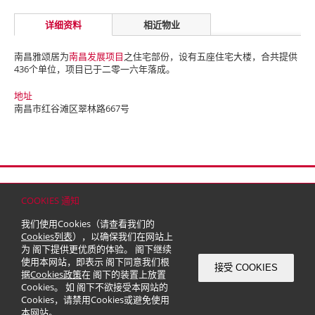
详细资料
相近物业
南昌雅颂居为
南昌发展项目
之住宅部份，设有五座住宅大楼，合共提供
436个单位，项目已于二零一六年落成。
地址
南昌市红谷滩区翠林路667号
首页
联络
网站地图
免责条款
个人资料（私隐）政策
版权与商标
COOKIES 通知
© 2026 嘉里建设有限公司 (于百慕达注册成立之有限公司)
我们使用Cookies（请查看我们的
Cookies列表
），以确保我们在网站上
为 阁下提供更优质的体验。 阁下继续
使用本网站，即表示 阁下同意我们根
接受 COOKIES
据
Cookies政策
在 阁下的装置上放置
Cookies。 如 阁下不欲接受本网站的
Cookies，请禁用Cookies或避免使用
本网站。