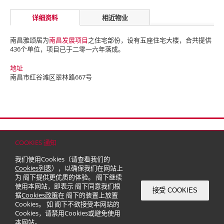
详细资料
相近物业
南昌雅颂居为
南昌发展项目
之住宅部份，设有五座住宅大楼，合共提供
436个单位，项目已于二零一六年落成。
地址
南昌市红谷滩区翠林路667号
首页
联络
网站地图
免责条款
个人资料（私隐）政策
版权与商标
COOKIES 通知
© 2026 嘉里建设有限公司 (于百慕达注册成立之有限公司)
我们使用Cookies（请查看我们的
Cookies列表
），以确保我们在网站上
为 阁下提供更优质的体验。 阁下继续
使用本网站，即表示 阁下同意我们根
接受 COOKIES
据
Cookies政策
在 阁下的装置上放置
Cookies。 如 阁下不欲接受本网站的
Cookies，请禁用Cookies或避免使用
本网站。