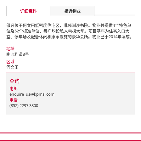
详细资料
相近物业
傲名位于何文田低密度住宅区，毗邻喇沙书院。物业共提供4个特色单
位及52个标准单位，每户均设私人电梯大堂。项目基座为住宅入口大
堂、停车场及配备休闲和康乐设施的豪华会所。物业已于2014年落成。
地址
喇沙利道8号
区域
何文田
查询
电邮
enquire_us@kpmsl.com
电话
(852) 2297 3800