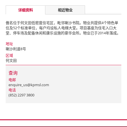
详细资料
相近物业
傲名位于何文田低密度住宅区，毗邻喇沙书院。物业共提供4个特色单
位及52个标准单位，每户均设私人电梯大堂。项目基座为住宅入口大
堂、停车场及配备休闲和康乐设施的豪华会所。物业已于2014年落成。
地址
喇沙利道8号
区域
何文田
查询
电邮
enquire_us@kpmsl.com
电话
(852) 2297 3800