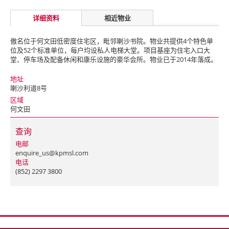
详细资料
相近物业
傲名位于何文田低密度住宅区，毗邻喇沙书院。物业共提供4个特色单
位及52个标准单位，每户均设私人电梯大堂。项目基座为住宅入口大
堂、停车场及配备休闲和康乐设施的豪华会所。物业已于2014年落成。
地址
喇沙利道8号
区域
何文田
查询
电邮
enquire_us@kpmsl.com
电话
(852) 2297 3800