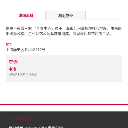
详细资料
相近物业
嘉里不夜城三期 「企业中心」位于上海市苏河湾板块核心地段，由两座
甲级办公楼、企业公馆及配套商铺组成，展现现代都市时尚生活。
地址
上海静安区共和路219号
查询
电话
(8621) 6317 8822
首页
联络
网站地图
免责条款
个人资料（私隐）政策
版权与商标
COOKIES 通知
© 2026 嘉里建设有限公司 (于百慕达注册成立之有限公司)