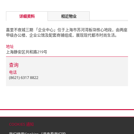
详细资料
相近物业
嘉里不夜城三期 「企业中心」位于上海市苏河湾板块核心地段，由两座
甲级办公楼、企业公馆及配套商铺组成，展现现代都市时尚生活。
地址
上海静安区共和路219号
查询
电话
(8621) 6317 8822
首页
联络
网站地图
免责条款
个人资料（私隐）政策
版权与商标
COOKIES 通知
© 2026 嘉里建设有限公司 (于百慕达注册成立之有限公司)