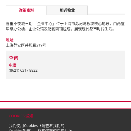
详细资料
相近物业
嘉里不夜城三期 「企业中心」位于上海市苏河湾板块核心地段，由两座
甲级办公楼、企业公馆及配套商铺组成，展现现代都市时尚生活。
地址
上海静安区共和路219号
查询
电话
(8621) 6317 8822
首页
联络
网站地图
免责条款
个人资料（私隐）政策
版权与商标
COOKIES 通知
© 2026 嘉里建设有限公司 (于百慕达注册成立之有限公司)
我们使用Cookies（请查看我们的
Cookies列表
），以确保我们在网站上