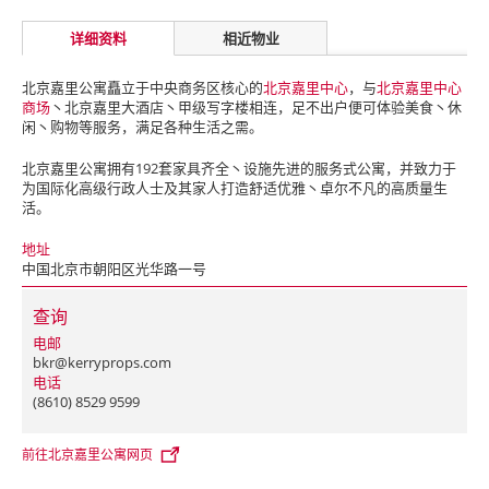
详细资料
相近物业
北京嘉里公寓矗立于中央商务区核心的
北京嘉里中心
，与
北京嘉里中心
商场
丶北京嘉里大酒店丶甲级写字楼相连，足不出户便可体验美食丶休
闲丶购物等服务，满足各种生活之需。
北京嘉里公寓拥有192套家具齐全丶设施先进的服务式公寓，并致力于
为国际化高级行政人士及其家人打造舒适优雅丶卓尔不凡的高质量生
活。
地址
中国北京市朝阳区光华路一号
查询
电邮
bkr@kerryprops.com
电话
(8610) 8529 9599
前往北京嘉里公寓网页