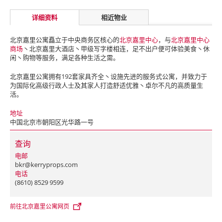
详细资料
相近物业
北京嘉里公寓矗立于中央商务区核心的
北京嘉里中心
，与
北京嘉里中心
商场
丶北京嘉里大酒店丶甲级写字楼相连，足不出户便可体验美食丶休
闲丶购物等服务，满足各种生活之需。
北京嘉里公寓拥有192套家具齐全丶设施先进的服务式公寓，并致力于
为国际化高级行政人士及其家人打造舒适优雅丶卓尔不凡的高质量生
活。
地址
中国北京市朝阳区光华路一号
查询
电邮
bkr@kerryprops.com
电话
(8610) 8529 9599
前往北京嘉里公寓网页