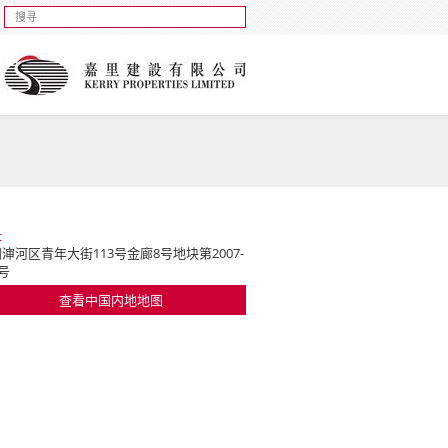
址
渖河区青年大街113号金廊8号地块第2007-
3号
查看中国内地地图