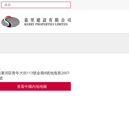
址
瀋河區青年大街113號金廊8號地塊第2007-
3號
查看中國內地地圖