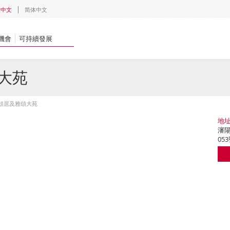
體中文
简体中文
機會
可持續發展
大苑
頌居及雅頌大苑
地
瀋陽
05