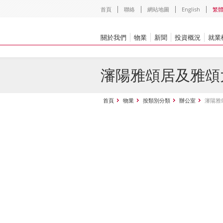
首頁
聯絡
網站地圖
English
繁
關於我們
物業
新聞
投資概況
就業
瀋陽雅頌居及雅頌
首頁
物業
按類別分類
辦公室
瀋陽雅