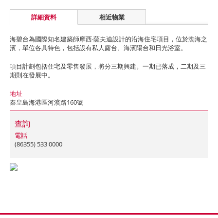
詳細資料
相近物業
海碧台為國際知名建築師摩西·薩夫迪設計的沿海住宅項目，位於渤海之
濱，單位各具特色，包括設有私人露台、海濱陽台和日光浴室。
項目計劃包括住宅及零售發展，將分三期興建。一期已落成，二期及三
期則在發展中。
地址
秦皇島海港區河濱路160號
查詢
電話
(86355) 533 0000