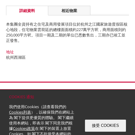
詳細資料
相近物業
本集團全資持有之住宅及商用發展項目位於杭州之江國家旅遊度假區核
心地段，住宅物業雲荷廷的總樓面面積約227萬平方呎，商用面積則約
250,000平方呎。項目一期及二期的單位已悉數售出，三期亦已竣工並
正發售。
地址
杭州西湖區
首頁
聯絡
網站地圖
免責條款
個人資料 (私隱) 政策
版權與商標
COOKIES 通知
© 2026 嘉里建設有限公司 (於百慕達註冊成立之有限公司)
我們使用Cookies（請查看我們的
Cookies列表
），以確保我們在網站上
為 閣下提供更優質的體驗。 閣下繼續
使用本網站，即表示 閣下同意我們根
接受 COOKIES
據
Cookies政策
在 閣下的裝置上放置
Cookies。如 閣下不欲接受本網站的