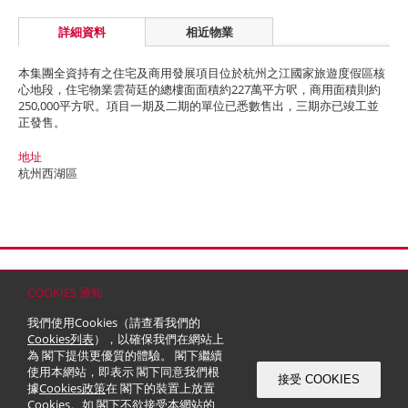
詳細資料
相近物業
本集團全資持有之住宅及商用發展項目位於杭州之江國家旅遊度假區核
心地段，住宅物業雲荷廷的總樓面面積約227萬平方呎，商用面積則約
250,000平方呎。項目一期及二期的單位已悉數售出，三期亦已竣工並
正發售。
地址
杭州西湖區
首頁
聯絡
網站地圖
免責條款
個人資料 (私隱) 政策
版權與商標
COOKIES 通知
© 2026 嘉里建設有限公司 (於百慕達註冊成立之有限公司)
我們使用Cookies（請查看我們的
Cookies列表
），以確保我們在網站上
為 閣下提供更優質的體驗。 閣下繼續
使用本網站，即表示 閣下同意我們根
接受 COOKIES
據
Cookies政策
在 閣下的裝置上放置
Cookies。如 閣下不欲接受本網站的