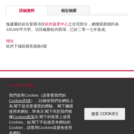
詳細資料
相近物業
逸廬屬於綜合發展項目
杭州嘉里中心
之住宅部分，總樓面面積約為
330,000平方呎。項目毗鄰杭州西湖，已於二零一七年落成。
地址
杭州下城區橫長壽路6號
首頁
聯絡
網站地圖
免責條款
個人資料 (私隱) 政策
版權與商標
COOKIES 通知
© 2026 嘉里建設有限公司 (於百慕達註冊成立之有限公司)
我們使用Cookies（請查看我們的
Cookies列表
），以確保我們在網站上
為 閣下提供更優質的體驗。 閣下繼續
使用本網站，即表示 閣下同意我們根
接受 COOKIES
據
Cookies政策
在 閣下的裝置上放置
Cookies。如 閣下不欲接受本網站的
Cookies，請禁用Cookies或避免使用
本網站。