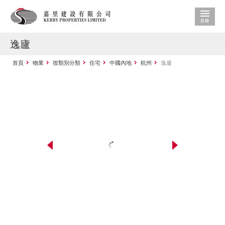
逸廬
首頁
物業
按類別分類
住宅
中國內地
杭州
逸廬